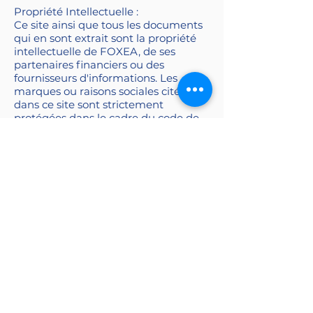
Propriété Intellectuelle :
Ce site ainsi que tous les documents
qui en sont extrait sont la propriété
intellectuelle de FOXEA, de ses
partenaires financiers ou des
fournisseurs d'informations. Les
marques ou raisons sociales citées
dans ce site sont strictement
protégées dans le cadre du code de
la propriété intellectuelle. La
reproduction, la transmission à un
tiers sous quelque forme que ce soit
(à titre gratuit ou onéreux), la
suppression, la modification de tout
ou partie du contenue de notre site
Internet, sont strictement interdites.
L'utilisation de toute information
publiée sur le site foxea.fr (sauf
accord de partenariat) dans le cadre
d'une activité professionnelle ou
commerciale est strictement
interdite.