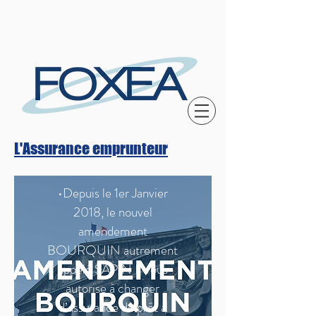
L'Assurance emprunteur
•Depuis le 1er Janvier
2018, le nouvel
amendement
BOURQUIN autrement
appelé SAPIN II vous
autorise à changer
d’assurance de prêt à